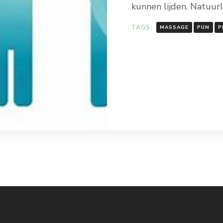
kunnen lijden. Natuurli
TAGS:
MASSAGE
PIJN
P