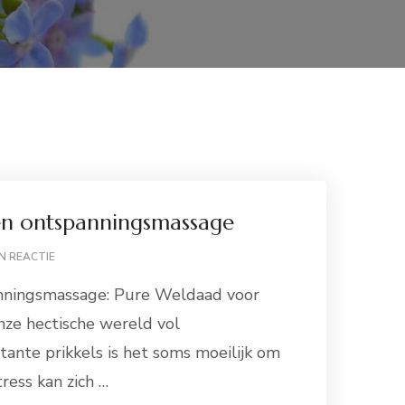
en ontspanningsmassage
OP
N REACTIE
DE
nningsmassage: Pure Weldaad voor
KRACHT
VAN
nze hectische wereld vol
EEN
tante prikkels is het soms moeilijk om
ONTSPANNINGSMASSAGE
ress kan zich …