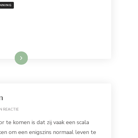
NNING
Lees meer
n
OP
N REACTIE
LEVEN
 te komen is dat zij vaak een scala
ZONDER
PIJN
iken om een enigszins normaal leven te