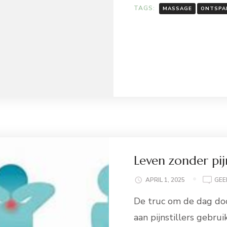
TAGS:
MASSAGE
ONTSPA
Leven zonder pij
APRIL 1, 2025
GEE
De truc om de dag door
aan pijnstillers gebru