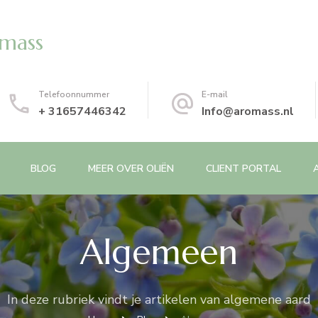
omass
Telefoonnummer
E-mail
+ 31657446342
Info@aromass.nl
BLOG
MEER OVER OLIËN
CLIENT PORTAL
Algemeen
In deze rubriek vindt je artikelen van algemene aard