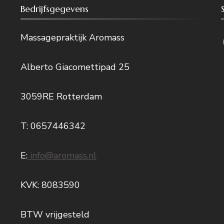
Bedrijfsgegevens
Massagepraktijk Aromass
Alberto Giacomettipad 25
3059RE Rotterdam
T: 0657446342
E:
info@aromass.nl
KVK: 8083590
BTW vrijgesteld