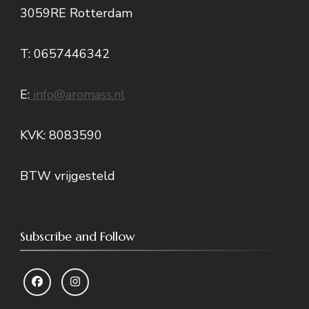
3059RE Rotterdam
T: 0657446342
E:
info@aromass.nl
KVK: 8083590
BTW vrijgesteld
Subscribe and Follow