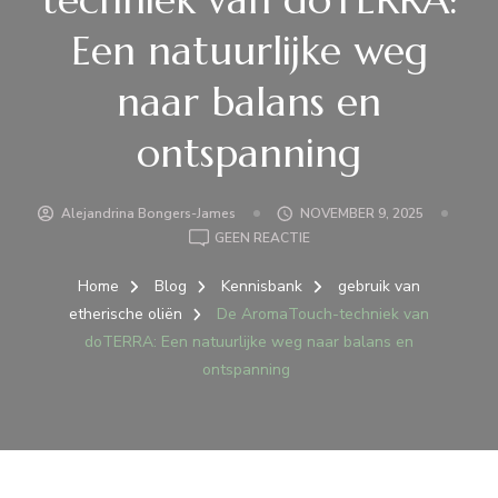
Een natuurlijke weg
naar balans en
ontspanning
Alejandrina Bongers-James
NOVEMBER 9, 2025
OP
GEEN REACTIE
DE
AROMATOUCH-
Home
Blog
Kennisbank
gebruik van
TECHNIEK
etherische oliën
De AromaTouch-techniek van
VAN
doTERRA: Een natuurlijke weg naar balans en
DOTERRA:
ontspanning
EEN
NATUURLIJKE
WEG
NAAR
BALANS
EN