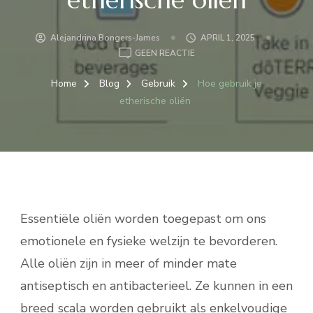
Alejandrina Bongers-James
APRIL 1, 2025
OP
GEEN REACTIE
HOE
GEBRUIK
Home
Blog
Gebruik
Hoe gebruik je
JE
etherische oliën
ETHERISCHE
OLIËN
Essentiële oliën worden toegepast om ons
emotionele en fysieke welzijn te bevorderen.
Alle oliën zijn in meer of minder mate
antiseptisch en antibacterieel. Ze kunnen in een
breed scala worden gebruikt als enkelvoudige